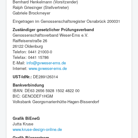
Bernhard Henkelmann (Vorsitzender)
Ralph Griesinger (Stellvertreter)
Gabriele Brockmeyer
Eingetragen im Genossenschaftsregister Osnabrück 200031
Zuständiger gesetzlicher Prüfungsverband
Genossenschaftsverband Weser-Ems e.V.
Raiffeisenstraße 26
26122 Oldenburg
Telefon: 0441 21003-0
Telefax: 0441 15786
E-Mail:
info@gvweser-ems.de
Internet:
www.gvweser-ems.de
UST-IdNr.:
DE289126314
Bankverbindung
IBAN: DE63 2656 5928 1502 4822 00
BIC: GENODEF1HGM
Volksbank Georgsmarienhütte-Hagen-Bissendorf
Grafik BiEneG
Jutta Kruse
www.kruse-design-online.de
Grafik Bürgerstrom