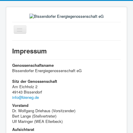
Navigation
an/aus
Home
Impressum
Bürgerstrom
Bürgergas
Genossenschaftsname
Bissendorfer Energiegenossenschaft eG
Genossenschaft
Sitz der Genossenschaft
Projekte
Am Eichholz 2
49143 Bissendorf
Mitglieder
info@bieneg.de
Vorstand
Dr. Wolfgang Driehaus (Vorsitzender)
Bert Lange (Stellvertreter)
Ulf Maringer (WEA Ellerbeck)
Aufsichtsrat